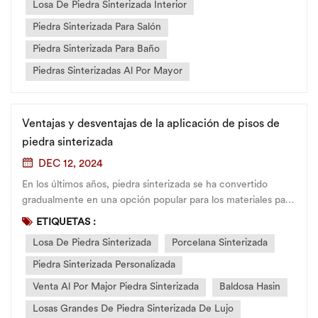
escenarios d...
Losa De Piedra Sinterizada Interior
Piedra Sinterizada Para Salón
Piedra Sinterizada Para Baño
Piedras Sinterizadas Al Por Mayor
Ventajas y desventajas de la aplicación de pisos de
piedra sinterizada
DEC 12, 2024
En los últimos años, piedra sinterizada se ha convertido
gradualmente en una opción popular para los materiales para
pisos debido a su excelente rendimiento y hermosa
ETIQUETAS :
apariencia. Ya sea que se trate de pisos para el hogar o
Losa De Piedra Sinterizada
Porcelana Sinterizada
espacios comerciales, este nuevo material ha demostrado...
Piedra Sinterizada Personalizada
Venta Al Por Major Piedra Sinterizada
Baldosa Hasin
Losas Grandes De Piedra Sinterizada De Lujo