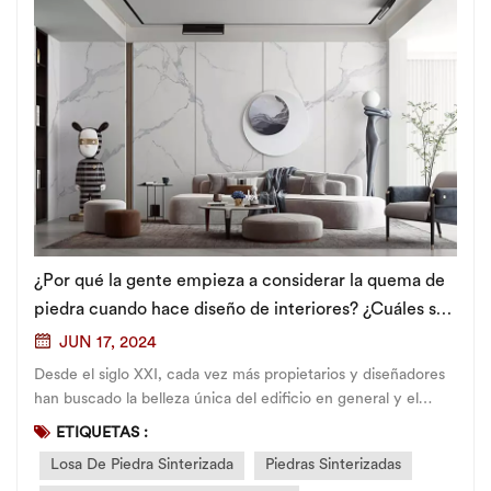
¿Por qué la gente empieza a considerar la quema de
piedra cuando hace diseño de interiores? ¿Cuáles son
sus ventajas?
JUN 17, 2024
Desde el siglo XXI, cada vez más propietarios y diseñadores
han buscado la belleza única del edificio en general y el
excelente rendimiento de sus productos durante el proceso
ETIQUETAS :
de decoración, y losa de piedra sinterizada Ha ido entrando
Losa De Piedra Sinterizada
Piedras Sinterizadas
poco a poco en el campo de visión del público. En