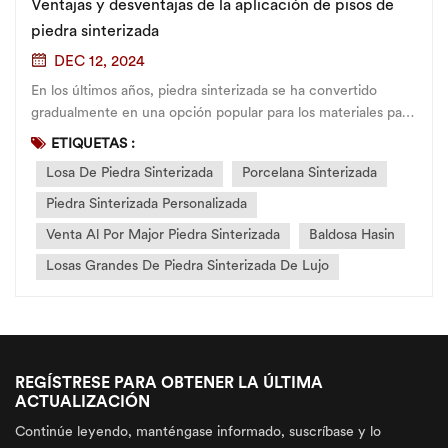
Ventajas y desventajas de la aplicación de pisos de
piedra sinterizada
DEC 12, 2024
En los últimos años, piedra sinterizada se ha convertido
gradualmente en una opción popular para los materiales para
pisos debido a su excelente rendimiento y hermosa
ETIQUETAS :
apariencia. Ya sea que se trate de pisos para el hogar o
Losa De Piedra Sinterizada
Porcelana Sinterizada
espacios comerciales, este nuevo material ha demostrado...
Piedra Sinterizada Personalizada
Venta Al Por Major Piedra Sinterizada
Baldosa Hasin
Losas Grandes De Piedra Sinterizada De Lujo
REGÍSTRESE PARA OBTENER LA ÚLTIMA
ACTUALIZACIÓN
Continúe leyendo, manténgase informado, suscríbase y lo