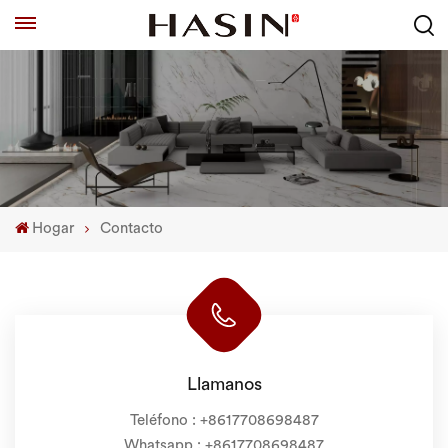
Hogar
Contacto
Llamanos
Teléfono :
+8617708698487
Whatsapp :
+8617708698487