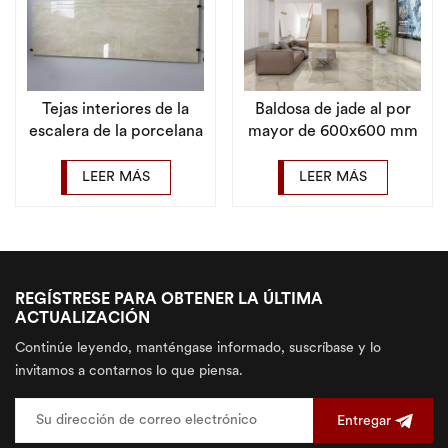
Tejas interiores de la
Baldosa de jade al por
escalera de la porcelana
mayor de 600x600 mm
del surco original alto
para baldosas de
brillante del diseño del
porcelana para sala de
LEER MÁS
LEER MÁS
chalet
estar
REGÍSTRESE PARA OBTENER LA ÚLTIMA
ACTUALIZACIÓN
Continúe leyendo, manténgase informado, suscríbase y lo
invitamos a contarnos lo que piensa.
Entregar