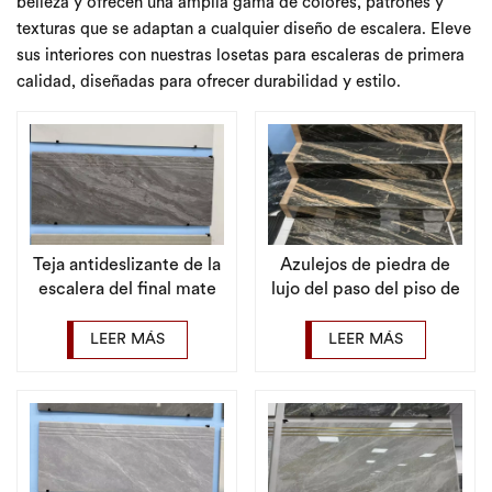
belleza y ofrecen una amplia gama de colores, patrones y
texturas que se adaptan a cualquier diseño de escalera. Eleve
sus interiores con nuestras losetas para escaleras de primera
calidad, diseñadas para ofrecer durabilidad y estilo.
Teja antideslizante de la
Azulejos de piedra de
escalera del final mate
lujo del paso del piso de
del gris 470x1200m m
las escaleras de la
del diseño de lujo
porcelana del moldeado
LEER MÁS
LEER MÁS
de una sola pieza del
arco