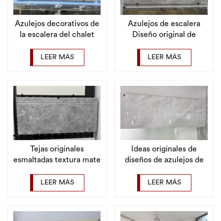
Azulejos decorativos de
Azulejos de escalera
la escalera del chalet
Diseño original de
original del surco del
azulejos escalonados
moldeado de una sola
con ranura para villa
LEER MÁS
LEER MÁS
pieza del arco
Tejas originales
Ideas originales de
esmaltadas textura mate
diseños de azulejos de
de la escalera del diseño
escalera con ranura de
del surco caliente de la
alta calidad para el
LEER MÁS
LEER MÁS
venta
hogar