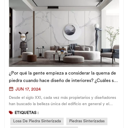
¿Por qué la gente empieza a considerar la quema de
piedra cuando hace diseño de interiores? ¿Cuáles son
sus ventajas?
JUN 17, 2024
Desde el siglo XXI, cada vez más propietarios y diseñadores
han buscado la belleza única del edificio en general y el
excelente rendimiento de sus productos durante el proceso
ETIQUETAS :
de decoración, y losa de piedra sinterizada Ha ido entrando
Losa De Piedra Sinterizada
Piedras Sinterizadas
poco a poco en el campo de visión del público. En