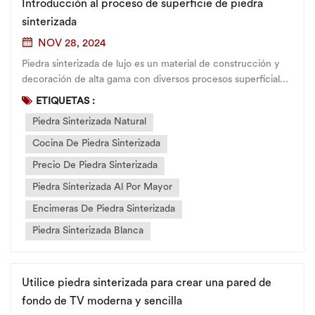
Introducción al proceso de superficie de piedra
sinterizada
NOV 28, 2024
Piedra sinterizada de lujo es un material de construcción y
decoración de alta gama con diversos procesos superficiales.
como un sfabricante de piedra enterrada, necesitamos
ETIQUETAS :
proporcionar Piedra sinterizada OEM servicios para satisfacer
Piedra Sinterizada Natural
las necesidades de los diferentes clientes. Las si...
Cocina De Piedra Sinterizada
Precio De Piedra Sinterizada
Piedra Sinterizada Al Por Mayor
Encimeras De Piedra Sinterizada
Piedra Sinterizada Blanca
Utilice piedra sinterizada para crear una pared de
fondo de TV moderna y sencilla