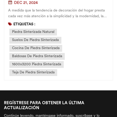
DEC 21, 2024
A medida que la tendencia de decoración del hogar presta
cada vez más atención a la simplicidad y la modernidad, la
piedra sinterizada a gran escala, como material de alto
ETIQUETAS :
rendimiento, se ha convertido en la primera opción para
Piedra Sinterizada Natural
muchas familias. diseñar toda la casa...
Suelos De Piedra Sinterizada
Cocina De Piedra Sinterizada
Baldosas De Piedra Sinterizada
1600x3200 Piedra Sinterizada
Teja De Piedra Sinterizada
REGÍSTRESE PARA OBTENER LA ÚLTIMA
ACTUALIZACIÓN
Continúe leyendo, manténgase informado, suscríbase y lo