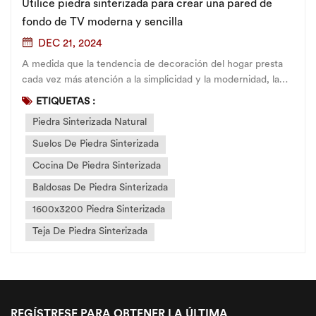
Utilice piedra sinterizada para crear una pared de
fondo de TV moderna y sencilla
DEC 21, 2024
A medida que la tendencia de decoración del hogar presta
cada vez más atención a la simplicidad y la modernidad, la
piedra sinterizada a gran escala, como material de alto
ETIQUETAS :
rendimiento, se ha convertido en la primera opción para
Piedra Sinterizada Natural
muchas familias. diseñar toda la casa...
Suelos De Piedra Sinterizada
Cocina De Piedra Sinterizada
Baldosas De Piedra Sinterizada
1600x3200 Piedra Sinterizada
Teja De Piedra Sinterizada
REGÍSTRESE PARA OBTENER LA ÚLTIMA