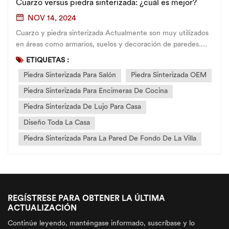
Cuarzo versus piedra sinterizada: ¿cuál es mejor?
NOV 14, 2024
Cuarzo y piedra sinterizada Actualmente son muy utilizados
en áreas como armarios, suelos y decoración de paredes.
Tienen diferentes propiedades y ventajas, y elegir qué
ETIQUETAS :
material es mejor depende del escenario específico y de las
Piedra Sinterizada Para Salón
Piedra Sinterizada OEM
preferencias personales del cliente. El si...
Piedra Sinterizada Para Encimeras De Cocina
Piedra Sinterizada De Lujo Para Casa
Diseño Toda La Casa
Piedra Sinterizada Para La Pared De Fondo De La Villa
REGÍSTRESE PARA OBTENER LA ÚLTIMA
ACTUALIZACIÓN
Continúe leyendo, manténgase informado, suscríbase y lo