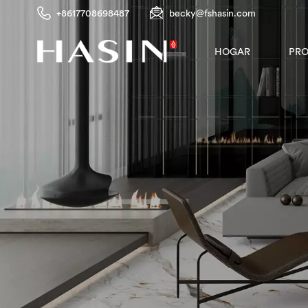
+8617708698487
becky@fshasin.com
PR
HOGAR