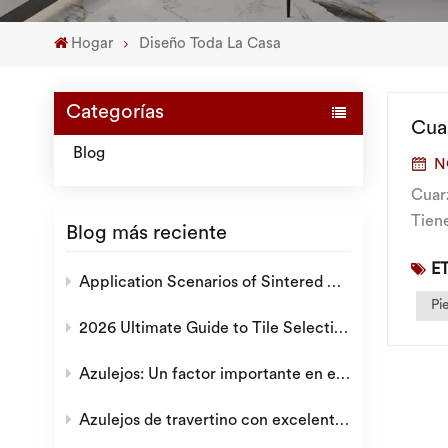
Hogar
Diseño Toda La Casa
Categorías
Cuar
Blog
N
Cuar
Tiene
Blog más reciente
prefe
E
Application Scenarios of Sintered Stone: Why is it a Popular Choice for Modern Decoration?
Pi
2026 Ultimate Guide to Tile Selection: How to Choose the Ideal Tiles for Villas, Hotels, and Residential Projects
Azulejos: Un factor importante en el ambiente del hogar.
Azulejos de travertino con excelente textura natural