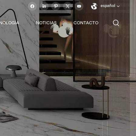
español
NOLOGÍA
NOTICIAS
CONTACTO
English
français
español