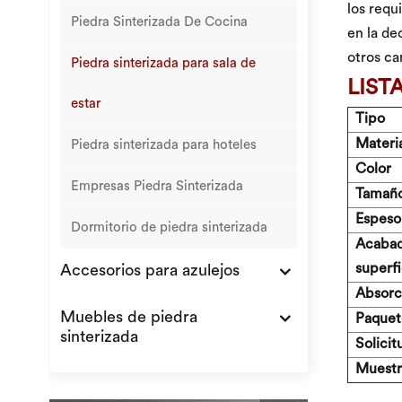
los requ
Piedra Sinterizada De Cocina
en la de
otros ca
Piedra sinterizada para sala de
LIST
estar
Tipo
Materi
Piedra sinterizada para hoteles
Color
Empresas Piedra Sinterizada
Tamañ
Espeso
Dormitorio de piedra sinterizada
Acabad
superfi
Accesorios para azulejos
Absorc
Muebles de piedra
Paquet
sinterizada
Solicit
Muestra