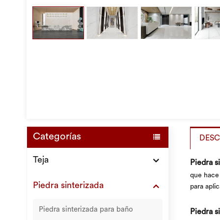
Categorías
DESC
Teja
Piedra s
que hace 
Piedra sinterizada
para apli
Piedra sinterizada para baño
Piedra s