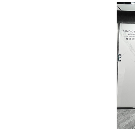
para cualquier
LEER MÁS
espacio, azulejos
de mármol
esmaltados.