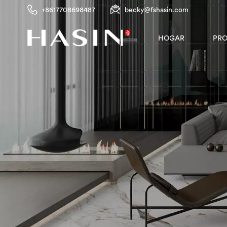
+8617708698487
becky@fshasin.com
PR
HOGAR