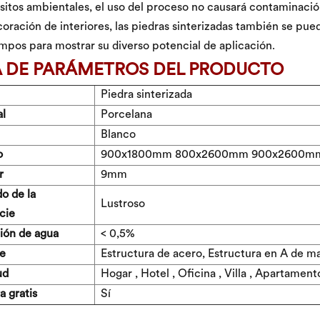
isitos ambientales, el uso del proceso no causará contaminaci
coración de interiores, las piedras sinterizadas también se pued
mpos para mostrar su diverso potencial de aplicación.
A DE PARÁMETROS DEL PRODUCTO
Piedra sinterizada
al
Porcelana
Blanco
o
900x1800mm 800x2600mm 900x2600m
r
9mm
o de la
Lustroso
cie
ión de agua
< 0,5%
e
Estructura de acero, Estructura en A de m
ud
Hogar , Hotel , Oficina , Villa , Apartament
 gratis
Sí