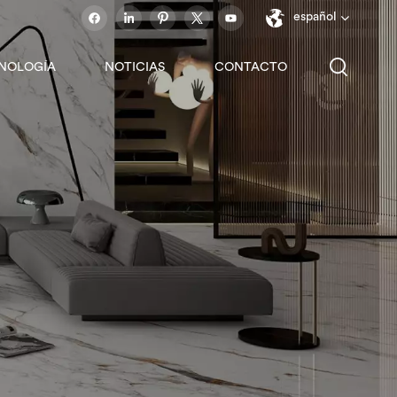
español
NOLOGÍA
NOTICIAS
CONTACTO
English
français
español