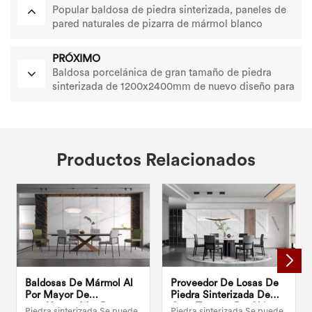
Popular baldosa de piedra sinterizada, paneles de
pared naturales de pizarra de mármol blanco
PRÓXIMO
Baldosa porcelánica de gran tamaño de piedra
sinterizada de 1200x2400mm de nuevo diseño para
suelo
Productos Relacionados
Baldosas De Mármol Al
Proveedor De Losas De
Por Mayor De
Piedra Sinterizada De
1200X2400 Mm Para
Gran Tamaño De China,
Piedra sinterizada Se puede
Piedra sinterizada Se puede