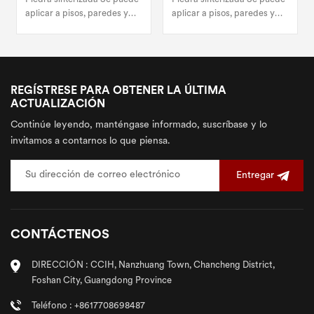
Losas De Piedra
1600x3200mm, Gran
aplicar a pisos, paredes y
aplicar a pisos, paredes y
Sinterizadas Grandes
Gres Porcelánico Para
muebles.
muebles.
Interiores
Pared
REGÍSTRESE PARA OBTENER LA ÚLTIMA
ACTUALIZACIÓN
Continúe leyendo, manténgase informado, suscríbase y lo
invitamos a contarnos lo que piensa.
Entregar
CONTÁCTENOS
DIRECCIÓN : CCIH, Nanzhuang Town, Chancheng District,
Foshan City, Guangdong Province
Teléfono : +8617708698487