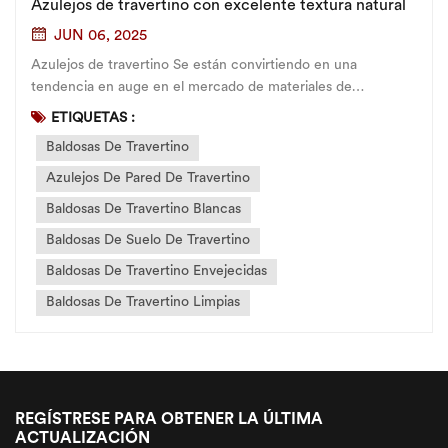
Azulejos de travertino con excelente textura natural
JUN 06, 2025
Azulejos de travertino Se están convirtiendo en una
tendencia en auge en el mercado de materiales de
construcción, gracias a la diversificación de la estética del
ETIQUETAS :
hogar y a la demanda de los consumidores de una mejor
Baldosas De Travertino
calidad de vida. Inspirados en la esencia del travertino
natural, los azulejos de t...
Azulejos De Pared De Travertino
Baldosas De Travertino Blancas
Baldosas De Suelo De Travertino
Baldosas De Travertino Envejecidas
Baldosas De Travertino Limpias
REGÍSTRESE PARA OBTENER LA ÚLTIMA
ACTUALIZACIÓN