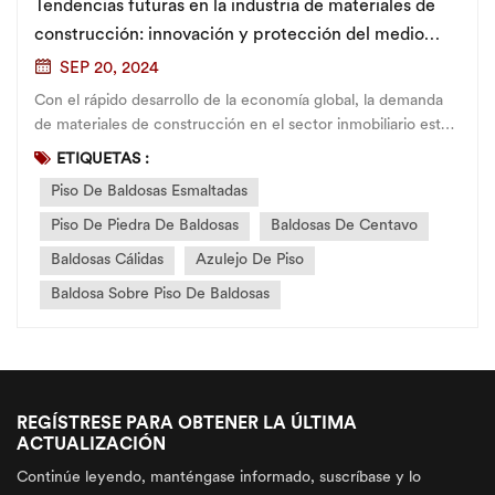
Tendencias futuras en la industria de materiales de
construcción: innovación y protección del medio
ambiente ecológico
SEP 20, 2024
Con el rápido desarrollo de la economía global, la demanda
de materiales de construcción en el sector inmobiliario está
aumentando. Sin embargo, en este proceso, las cuestiones
ETIQUETAS :
ambientales y la escasez de recursos han desencadenado la
Piso De Baldosas Esmaltadas
atención de la sociedad hacia...
Piso De Piedra De Baldosas
Baldosas De Centavo
Baldosas Cálidas
Azulejo De Piso
Baldosa Sobre Piso De Baldosas
REGÍSTRESE PARA OBTENER LA ÚLTIMA
ACTUALIZACIÓN
Continúe leyendo, manténgase informado, suscríbase y lo