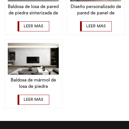
Baldosa de losa de pared
Diseño personalizado de
de piedra sinterizada de
pared de panel de
grano uniforme Foshan
mármol de 1600x3200
1200x2400 mm para
mm para losa de piedra
LEER MÁS
LEER MÁS
empresas
sinterizada
Baldosa de mármol de
losa de piedra
sinterizada
personalizada
LEER MÁS
1200x2400 para sala de
estar