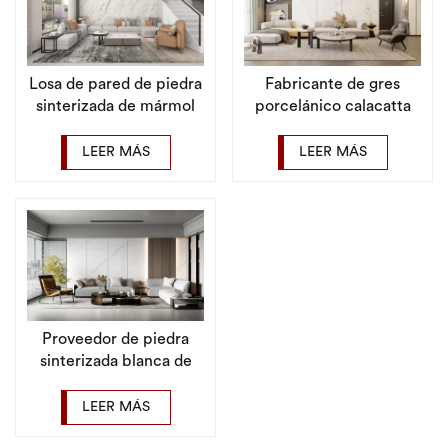
Losa de pared de piedra
Fabricante de gres
sinterizada de mármol
porcelánico calacatta
para suelo de gres
panel de pared de
porcelánico de gran
piedra sinterizada
LEER MÁS
LEER MÁS
tamaño 1200x2700
blanca
Proveedor de piedra
sinterizada blanca de
Carrara de 1600x3200
mm, losa de porcelana
LEER MÁS
de gran tamaño para