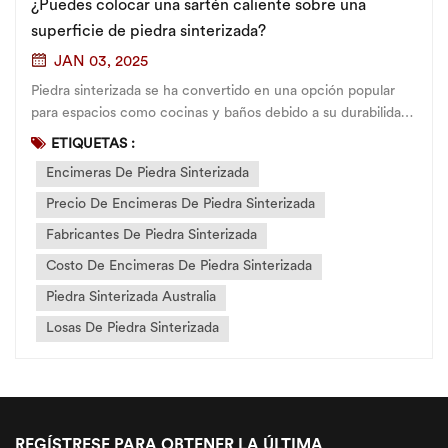
¿Puedes colocar una sartén caliente sobre una
superficie de piedra sinterizada?
JAN 03, 2025
Piedra sinterizada se ha convertido en una opción popular
para espacios como cocinas y baños debido a su durabilidad
superior, estética y facilidad de mantenimiento. Entonces,
ETIQUETAS :
como parte de sus operaciones diarias en la cocina, ¿puede
Encimeras De Piedra Sinterizada
colocar una sartén caliente directamente sobre una
superficie de...
Precio De Encimeras De Piedra Sinterizada
Fabricantes De Piedra Sinterizada
Costo De Encimeras De Piedra Sinterizada
Piedra Sinterizada Australia
Losas De Piedra Sinterizada
REGÍSTRESE PARA OBTENER LA ÚLTIMA