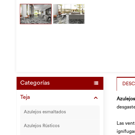
Categorías
DESC
Teja
Azulejos
desgaste
Azulejos esmaltados
Las vent
Azulejos Rústicos
ignífuga