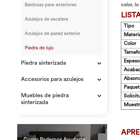
color, l
Baldosas para exteriores
LIST
Azulejos de escalera
Tipo
Azulejos de pared exterior
Materi
Color
Piedra de lujo
Tamañ
Espeso
Piedra sinterizada
Acabad
Absorc
Accesorios para azulejos
Paquet
Muebles de piedra
Solicit
sinterizada
Muestra
APRE
Como Podemos Ayudarte