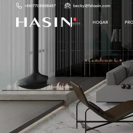
+8617708698487
becky@fshasin.com
PR
HOGAR