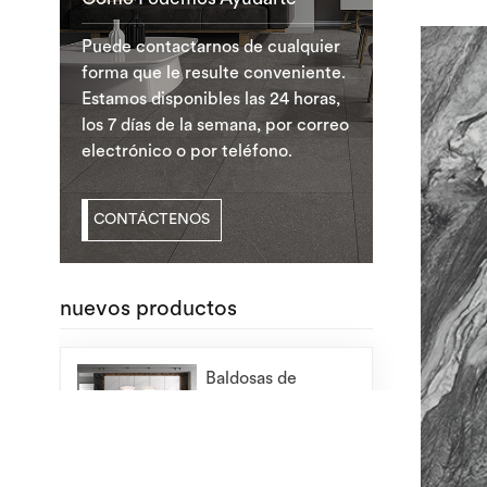
Puede contactarnos de cualquier
forma que le resulte conveniente.
Estamos disponibles las 24 horas,
los 7 días de la semana, por correo
electrónico o por teléfono.
CONTÁCTENOS
nuevos productos
Baldosas de
mármol al por
mayor de
LEER MÁS
1200X2400 mm
para losas de