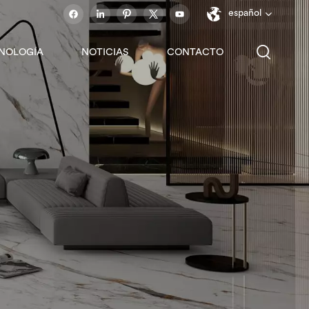
español
NOLOGÍA
NOTICIAS
CONTACTO
English
français
español