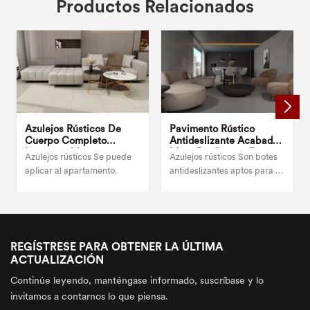
Productos Relacionados
Azulejos Rústicos De
Pavimento Rústico
Cuerpo Completo
Antideslizante Acabado
Impermeables,
Mate De Cuerpo Entero
Azulejos rústicos Se puede
Azulejos rústicos Son botes
Superficie Mate
600x600 Para Dormitorio
aplicar al apartamento.
antideslizantes aptos para el
Moderna, 600x600, Para
suelo o la pared del baño.
Cocina
REGÍSTRESE PARA OBTENER LA ÚLTIMA
ACTUALIZACIÓN
Continúe leyendo, manténgase informado, suscríbase y lo
invitamos a contarnos lo que piensa.