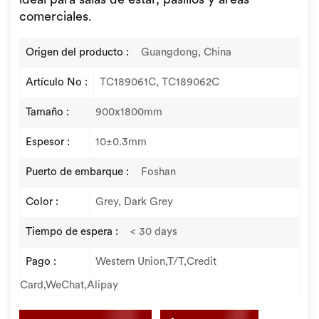
ideal para salas de estar, pasillos y áreas
comerciales.
Origen del producto :
Guangdong, China
Artículo No :
TC189061C, TC189062C
Tamaño :
900x1800mm
Espesor :
10±0.3mm
Puerto de embarque :
Foshan
Color :
Grey, Dark Grey
Tiempo de espera :
< 30 days
Pago :
Western Union,T/T,Credit
Card,WeChat,Alipay