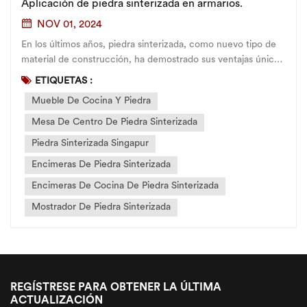
Aplicación de piedra sinterizada en armarios.
NOV 01, 2024
En los últimos años, piedra sinterizada, como nuevo tipo de
material de construcción, ha demostrado sus ventajas únicas
en el diseño de gabinetes y gradualmente se ha convertido
ETIQUETAS :
en una opción popular para las cocinas modernas. No solo
Mueble De Cocina Y Piedra
tiene una estéti...
Mesa De Centro De Piedra Sinterizada
Piedra Sinterizada Singapur
Encimeras De Piedra Sinterizada
Encimeras De Cocina De Piedra Sinterizada
Mostrador De Piedra Sinterizada
REGÍSTRESE PARA OBTENER LA ÚLTIMA
ACTUALIZACIÓN