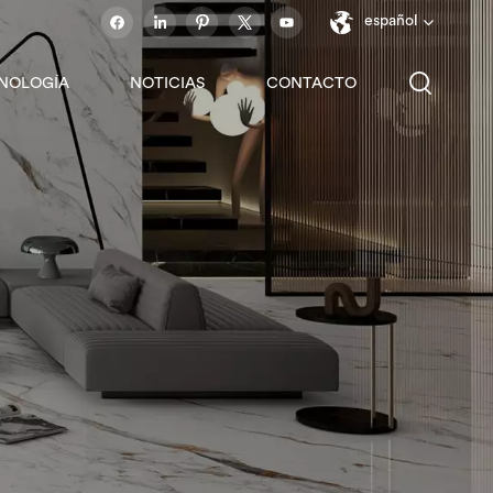
español
NOLOGÍA
NOTICIAS
CONTACTO
English
français
español