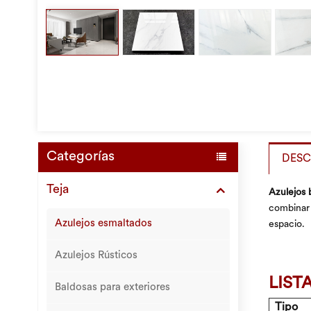
Categorías
DESC
Teja
Azulejos 
combinar 
Azulejos esmaltados
espacio.
Azulejos Rústicos
LIST
Baldosas para exteriores
Tipo