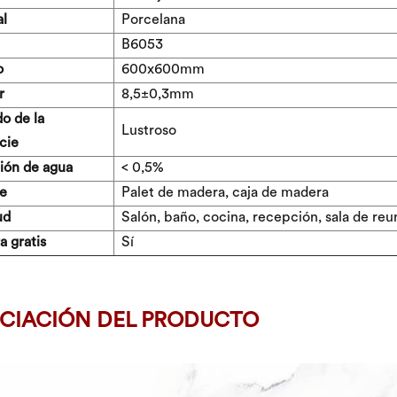
al
Porcelana
B6053
o
600x600mm
r
8,5±0,3
mm
o de la
Lustroso
cie
ión de agua
< 0,5%
e
Palet de madera, caja de madera
ud
Salón, baño, cocina, recepción, sala de reu
 gratis
Sí
CIACIÓN DEL PRODUCTO