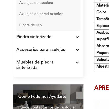
Azulejos de escalera
Materi
Color
Azulejos de pared exterior
Tamañ
Piedra de lujo
Espeso
Acabad
Piedra sinterizada
superfi
Absorc
Accesorios para azulejos
Paquet
Solicit
Muebles de piedra
Muestra
sinterizada
APRE
Como Podemos Ayudarte
Puede contactarnos de cualquier