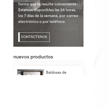
forma que le resulte conveniente.
Estamos disponibles las 24 horas,
los 7 días de la semana, por correo
electrónico o por teléfono.
CONTÁCTENOS
nuevos productos
Baldosas de
mármol al por
mayor de
LEER MÁS
1200X2400 mm
para losas de
piedra sinterizadas
Proveedor de losas
grandes interiores
de piedra