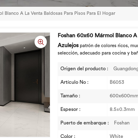
 Blanco A La Venta Baldosas Para Pisos Para El Hogar
Foshan 60x60 Mármol Blanco A L
Azulejos
patrón de colores ricos, muc
selección, adecuado para cocina y ba
Origen del producto :
Guangdong
Artículo No :
B6053
Tamaño :
600x600m
Espesor :
8.5±0.3mm
Puerto de embarque :
Foshan
Color :
White