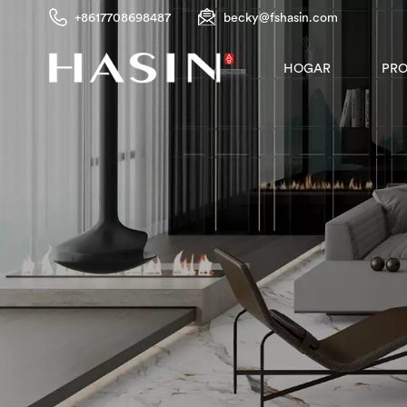
+8617708698487
becky@fshasin.com
PR
HOGAR