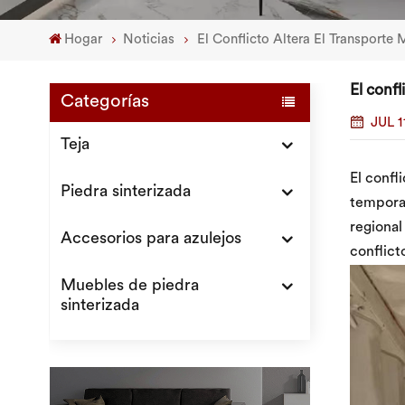
Hogar
Noticias
El Conflicto Altera El Transport
El conf
Categorías
JUL 1
Teja
El confl
Piedra sinterizada
temporal
regional
Accesorios para azulejos
conflict
Muebles de piedra
sinterizada