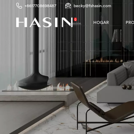
+8617708698487
becky@fshasin.com
PR
HOGAR