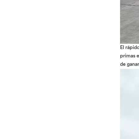
El rápid
primas e
de ganan