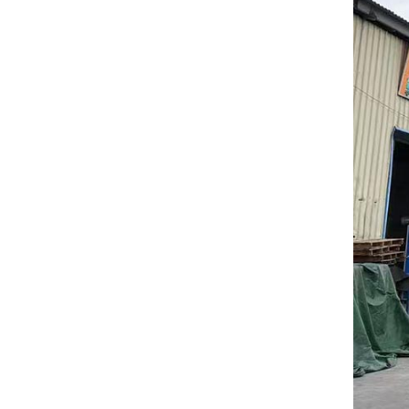
de mármol
esmaltados.