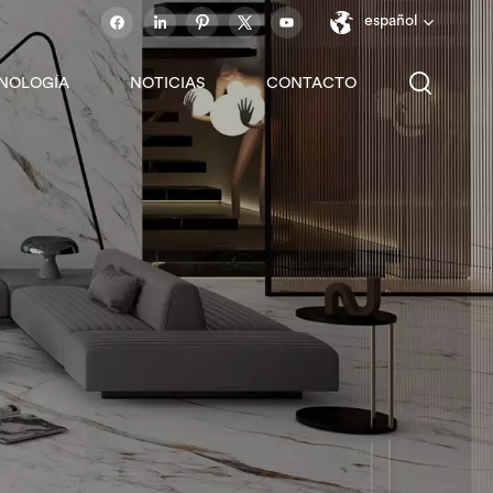
español
NOLOGÍA
NOTICIAS
CONTACTO
English
français
español