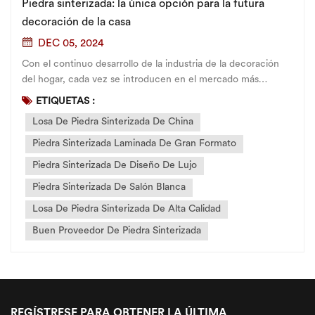
Piedra sinterizada: la única opción para la futura
decoración de la casa
DEC 05, 2024
Con el continuo desarrollo de la industria de la decoración
del hogar, cada vez se introducen en el mercado más
materiales de alto rendimiento. Entre ellos, la piedra
ETIQUETAS :
sinterizada, como material emergente para pisos, ha atraído
Losa De Piedra Sinterizada De China
una amplia atención de todos los ámbit...
Piedra Sinterizada Laminada De Gran Formato
Piedra Sinterizada De Diseño De Lujo
Piedra Sinterizada De Salón Blanca
Losa De Piedra Sinterizada De Alta Calidad
Buen Proveedor De Piedra Sinterizada
REGÍSTRESE PARA OBTENER LA ÚLTIMA