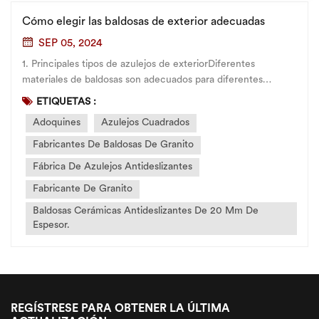
Cómo elegir las baldosas de exterior adecuadas
SEP 05, 2024
1. Principales tipos de azulejos de exteriorDiferentes
materiales de baldosas son adecuados para diferentes
ambientes exteriores. Los siguientes son tipos comunes de
ETIQUETAS :
baldosas para exteriores: Baldosas de cerámica: Estas
Adoquines
Azulejos Cuadrados
baldosas suelen ser antideslizantes y tienen un tratamiento
superficial, ap...
Fabricantes De Baldosas De Granito
Fábrica De Azulejos Antideslizantes
Fabricante De Granito
Baldosas Cerámicas Antideslizantes De 20 Mm De
Espesor.
REGÍSTRESE PARA OBTENER LA ÚLTIMA