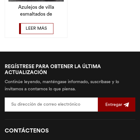
Azulejos de villa
esmaltados de
porcelana de cuerpo
completo con
LEER MÁS
apariencia de mármol
baratos 600x600 para
piso
REGÍSTRESE PARA OBTENER LA ÚLTIMA
ACTUALIZACIÓN
Continúe leyendo, manténgase informado, suscríbase y lo
invitamos a contarnos lo que piensa.
Entregar
CONTÁCTENOS